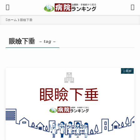
ホーム
眼瞼下垂
眼瞼下垂
– tag –
眼科