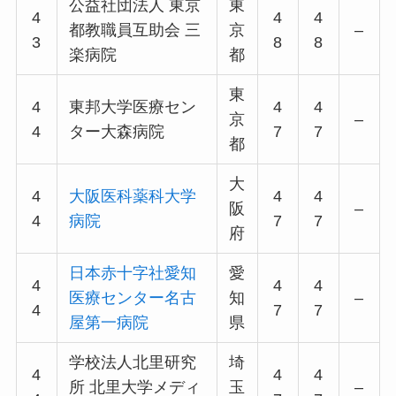
公益社団法人 東京
東
4
4
4
都教職員互助会 三
京
–
3
8
8
楽病院
都
東
4
東邦大学医療セン
4
4
京
–
4
ター大森病院
7
7
都
大
4
大阪医科薬科大学
4
4
阪
–
4
病院
7
7
府
日本赤十字社愛知
愛
4
4
4
医療センター名古
知
–
4
7
7
屋第一病院
県
学校法人北里研究
埼
4
4
4
所 北里大学メディ
玉
–