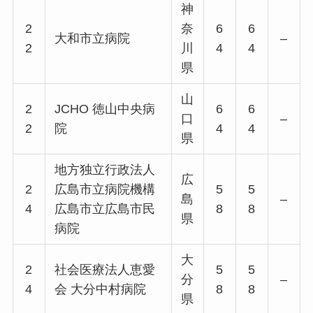
神
2
奈
6
6
大和市立病院
–
2
川
4
4
県
山
2
JCHO 徳山中央病
6
6
口
–
2
院
4
4
県
地方独立行政法人
広
2
広島市立病院機構
5
5
島
–
4
広島市立広島市民
8
8
県
病院
大
2
社会医療法人恵愛
5
5
分
–
4
会 大分中村病院
8
8
県