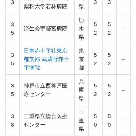
3
3
3
薬科大学若林病院
県
栃
3
5
5
済生会宇都宮病院
木
–
5
2
2
県
日本赤十字社東京
東
3
5
5
都支部 武蔵野赤十
京
–
5
2
2
字病院
都
兵
3
神戸市立西神戸医
5
5
庫
–
5
療センター
2
2
県
三
3
三重県立総合医療
5
5
重
–
8
センター
0
0
県