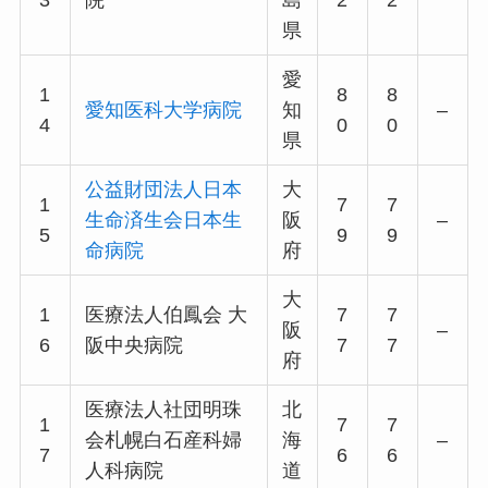
県
愛
1
8
8
愛知医科大学病院
知
–
4
0
0
県
公益財団法人日本
大
1
7
7
生命済生会日本生
阪
–
5
9
9
命病院
府
大
1
医療法人伯鳳会 大
7
7
阪
–
6
阪中央病院
7
7
府
医療法人社団明珠
北
1
7
7
会札幌白石産科婦
海
–
7
6
6
人科病院
道