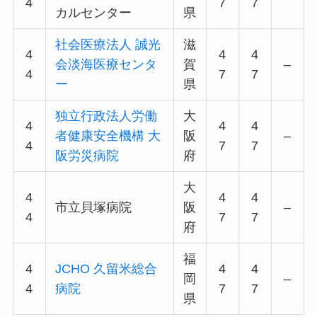
4
7
7
カルセンター
県
社会医療法人 誠光
滋
4
4
4
会淡海医療センタ
賀
–
4
7
7
ー
県
独立行政法人労働
大
4
4
4
者健康安全機構 大
阪
–
4
7
7
阪労災病院
府
大
4
4
4
市立貝塚病院
阪
–
4
7
7
府
福
4
JCHO 久留米総合
4
4
岡
–
4
病院
7
7
県