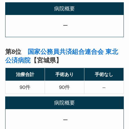
病院概要
ー
第8位
国家公務員共済組合連合会 東北
公済病院
【宮城県】
治療合計
手術あり
手術なし
90件
90件
–
病院概要
ー