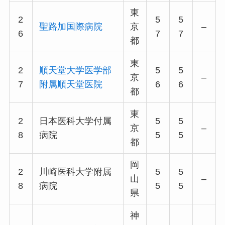
東
2
5
5
聖路加国際病院
京
–
6
7
7
都
東
2
順天堂大学医学部
5
5
京
–
7
附属順天堂医院
6
6
都
東
2
日本医科大学付属
5
5
京
–
8
病院
5
5
都
岡
2
川崎医科大学附属
5
5
山
–
8
病院
5
5
県
神