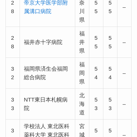
2
帝京大学医学部附
奈
5
5
–
8
属溝口病院
川
5
5
県
福
2
5
5
福井赤十字病院
井
–
8
5
5
県
福
3
福岡県済生会福岡
5
5
岡
–
2
総合病院
4
4
県
北
3
NTT東日本札幌病
5
5
海
–
3
院
3
3
道
学校法人 東北医科
宮
3
5
5
薬科大学 東北医科
城
–