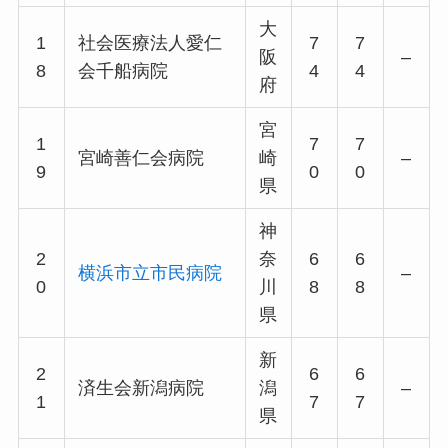
大
1
社会医療法人愛仁
7
7
阪
–
8
会千船病院
4
4
府
宮
1
7
7
宮崎善仁会病院
崎
–
9
0
0
県
神
2
奈
6
6
横浜市立市民病院
–
0
川
8
8
県
新
2
6
6
済生会新潟病院
潟
–
1
7
7
県