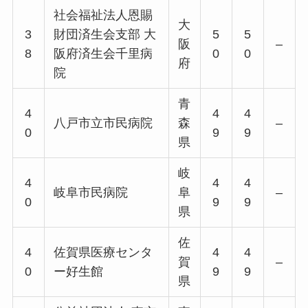
社会福祉法人恩賜
大
3
財団済生会支部 大
5
5
阪
–
8
阪府済生会千里病
0
0
府
院
青
4
4
4
八戸市立市民病院
森
–
0
9
9
県
岐
4
4
4
岐阜市民病院
阜
–
0
9
9
県
佐
4
佐賀県医療センタ
4
4
賀
–
0
ー好生館
9
9
県