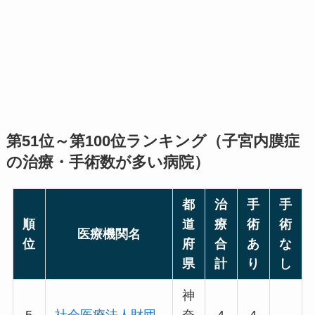
第51位～第100位ランキング（子宮内膜症
の治療・手術数が多い病院）
都
治
手
手
順
道
療
術
術
医療機関名
位
府
合
あ
な
県
計
り
し
神
5
社会医療法人財団
奈
4
4