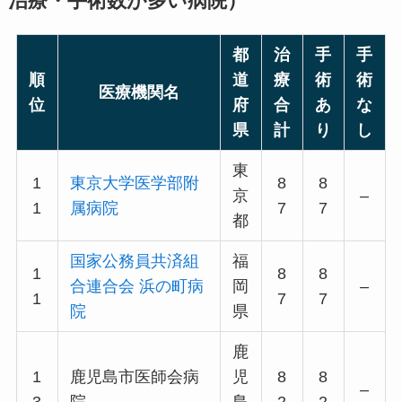
治療・手術数が多い病院）
都
治
手
手
順
道
療
術
術
医療機関名
位
府
合
あ
な
県
計
り
し
東
1
東京大学医学部附
8
8
京
–
1
属病院
7
7
都
国家公務員共済組
福
1
8
8
合連合会 浜の町病
岡
–
1
7
7
院
県
鹿
1
鹿児島市医師会病
児
8
8
–
3
院
島
2
2