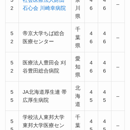
–
2
石心会 川崎幸病院
川
6
6
県
千
5
帝京大学ちば総合
4
4
葉
–
2
医療センター
6
6
県
愛
5
医療法人豊田会 刈
4
4
知
–
2
谷豊田総合病院
6
6
県
北
5
JA北海道厚生連 帯
4
4
海
–
5
広厚生病院
5
5
道
学校法人東邦大学
千
5
4
4
東邦大学医療セン
葉
–
5
5
5